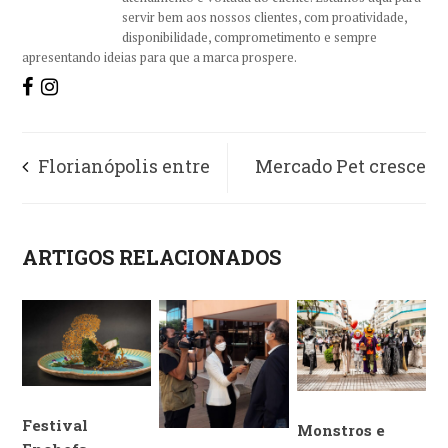
servir bem aos nossos clientes, com proatividade,
disponibilidade, comprometimento e sempre
apresentando ideias para que a marca prospere.
Florianópolis entre
Mercado Pet cresce
os principais destinos
12%
ARTIGOS RELACIONADOS
pet friendly do Brasil
Festival
Monstros e