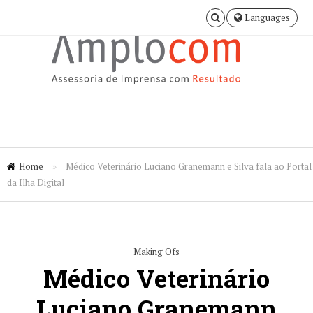
Languages
Home
»
Médico Veterinário Luciano Granemann e Silva fala ao Portal
da Ilha Digital
Making Ofs
Médico Veterinário
Luciano Granemann