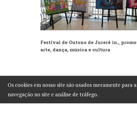
Festival de Outono de Jurerê in_ prom
arte, dança, música e cultura
Os cookies em nosso site são usados meramente para 
DEIXE UM COMENTÁRIO
navegação no site e análise de tráfego.
Você precisa fazer o
login
para publicar um comentário.
Desenvolvido por
B2 Marketing