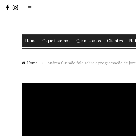
Home
O que fazemos
Quem somos
Clientes
Not
Home
»
Andrea Gusmão fala sobre a programação de Jurer