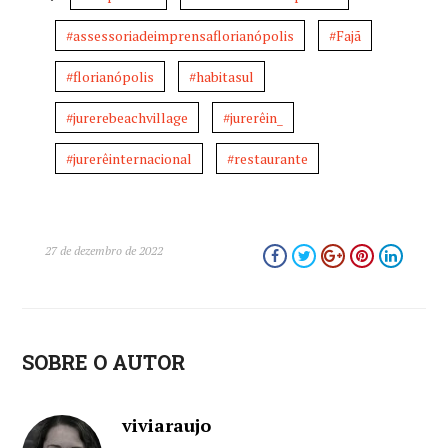
#assessoriadeimprensaflorianópolis
#Fajã
#florianópolis
#habitasul
#jurerebeachvillage
#jurerêin_
#jurerêinternacional
#restaurante
27 de dezembro de 2022
SOBRE O AUTOR
viviaraujo