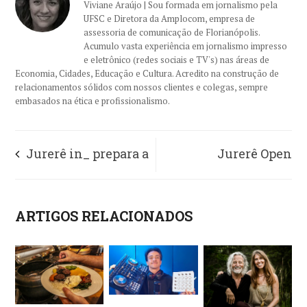
Viviane Araújo | Sou formada em jornalismo pela
UFSC e Diretora da Amplocom, empresa de
assessoria de comunicação de Florianópolis.
Acumulo vasta experiência em jornalismo impresso
e eletrônico (redes sociais e TV's) nas áreas de
Economia, Cidades, Educação e Cultura. Acredito na construção de
relacionamentos sólidos com nossos clientes e colegas, sempre
embasados na ética e profissionalismo.
Jurerê in_ prepara a
Jurerê Open
melhor temporada
Shopping promove
ARTIGOS RELACIONADOS
dos últimos anos, com
mais de 50 atrações
programação de lazer
em janeiro
e cultura para todas as