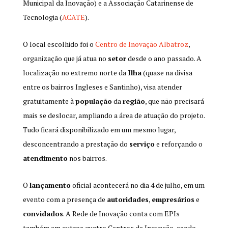
Municipal da Inovação) e a Associação Catarinense de
Tecnologia (
ACATE
).
O local escolhido foi o
Centro de Inovação Albatroz
,
organização que já atua no
setor
desde o ano passado. A
localização no extremo norte da
Ilha
(quase na divisa
entre os bairros Ingleses e Santinho), visa atender
gratuitamente à
população
da
região
, que não precisará
mais se deslocar, ampliando a área de atuação do projeto.
Tudo ficará disponibilizado em um mesmo lugar,
desconcentrando a prestação do
serviço
e reforçando o
atendimento
nos bairros.
O
lançamento
oficial acontecerá no dia 4 de julho, em um
evento com a presença de
autoridades
,
empresários
e
convidados
. A Rede de Inovação conta com EPIs
também em outros quatro Centros de Inovação, sendo