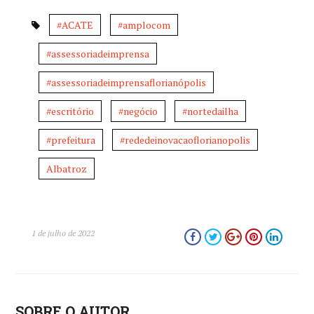
#ACATE
#amplocom
#assessoriadeimprensa
#assessoriadeimprensaflorianópolis
#escritório
#negócio
#nortedailha
#prefeitura
#rededeinovacaoflorianopolis
Albatroz
1 de julho de 2022
SOBRE O AUTOR