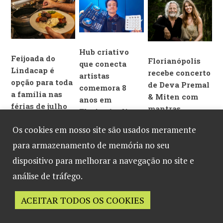
conveniência
Shopping neste
inteligentes
domingo
Hub criativo
Feijoada do
Florianópolis
que conecta
Lindacap é
recebe concerto
artistas
opção para toda
de Deva Premal
comemora 8
a família nas
& Miten com
anos em
férias de julho
mantras
Florianópolis
em
milenares
Os cookies em nosso site são usados meramente
Florianópolis
para armazenamento de memória no seu
dispositivo para melhorar a navegação no site e
análise de tráfego.
ACEITAR TODOS OS COOKIES
Desenvolvido por
B2 Marketing
English
French
Spanish