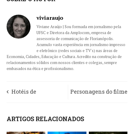
viviaraujo
Viviane Araújo | Sou formada em jornalismo pela
UFSC e Diretora da Amplocom, empresa de
assessoria de comunicação de Florianópolis.
Acumulo vasta experiência em jornalismo impresso
e eletrônico (redes sociais e TV's) nas áreas de
Economia, Cidades, Educação e Cultura. Acredito na construção de
relacionamentos sólidos com nossos clientes e colegas, sempre
embasados na ética e profissionalismo.
Hotéis de
Personagens do filme
Florianópolis
Harry Potter invadem
ARTIGOS RELACIONADOS
apostam em lojas de
o Jurerê Open