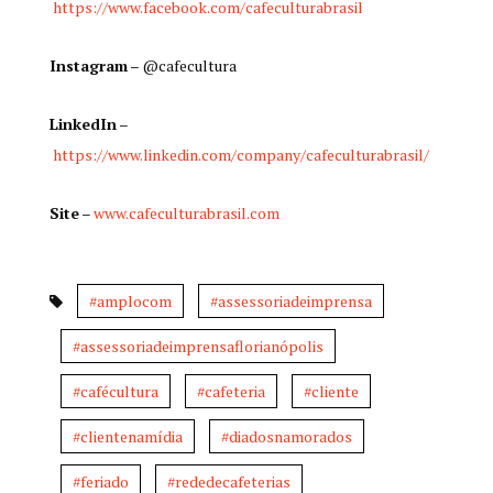
https://www.facebook.com/cafeculturabrasil
Instagram
– @cafecultura
LinkedIn
–
https://www.linkedin.com/company/cafeculturabrasil/
Site
–
www.cafeculturabrasil.com
#amplocom
#assessoriadeimprensa
#assessoriadeimprensaflorianópolis
#cafécultura
#cafeteria
#cliente
#clientenamídia
#diadosnamorados
#feriado
#rededecafeterias