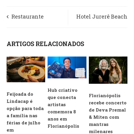
Restaurante
Hotel Jurerê Beach
Positano terá cesta de
Village reabrirá em
ARTIGOS RELACIONADOS
piquenique e jantar
julho com medidas
romântico no Dia dos
sanitárias e retrofit do
Namorados
lobby
Hub criativo
Feijoada do
Florianópolis
que conecta
Lindacap é
recebe concerto
artistas
opção para toda
de Deva Premal
comemora 8
a família nas
& Miten com
anos em
férias de julho
mantras
Florianópolis
em
milenares