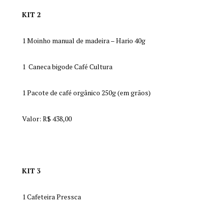
KIT 2
1 Moinho manual de madeira – Hario 40g
1 Caneca bigode Café Cultura
1 Pacote de café orgânico 250g (em grãos)
Valor: R$ 438,00
KIT 3
1 Cafeteira Pressca