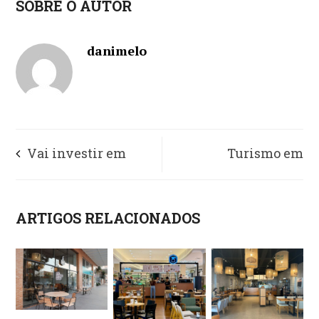
SOBRE O AUTOR
danimelo
Vai investir em
Turismo em
Team Building? Saiba
Florianópolis:
ARTIGOS RELACIONADOS
como escolher o
aproveite tudo em um
melhor espaço
Open Resort
inesquecível