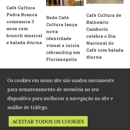
Café Cultura
Pedra Branca
Café Cultura de
Rede Café
comemora 3
Balneário
Cultura lança
anos com
Camboriú
nova
brunch musical
celebra o Dia
identidade
e balada diurna
Nacional do
visual e inicia
Café com balada
rebranding em
diurna
Florianópolis
Os cookies em nosso site são usados meramente
para armazenamento de memória no seu
DEIXE UM COMENTÁRIO
dispositivo para melhorar a navegação no site e
análise de tráfego.
Você precisa fazer o
login
para publicar um comentário.
ACEITAR TODOS OS COOKIES
Desenvolvido por
B2 Marketing