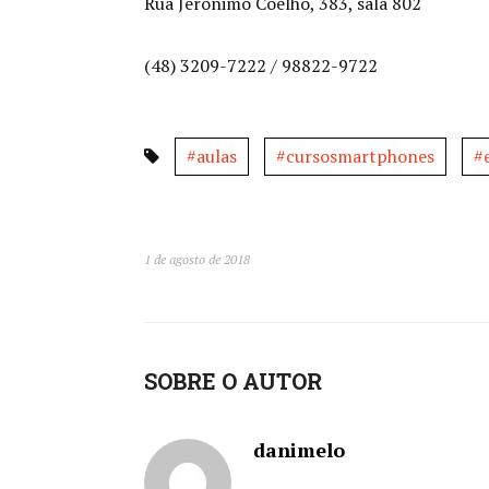
Rua Jerônimo Coelho, 383, sala 802
(48) 3209-7222 / 98822-9722
#aulas
#cursosmartphones
#
1 de agosto de 2018
SOBRE O AUTOR
danimelo