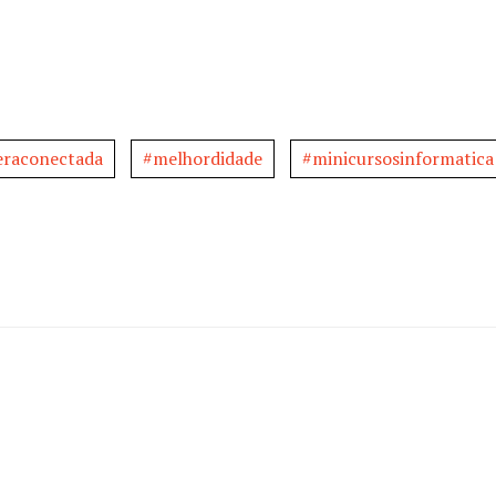
eraconectada
#melhordidade
#minicursosinformatica