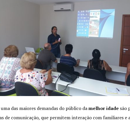
 e uma das maiores dem
andas do público da
melhor idade
são p
tas de comunicação, que permitem interação com familiares e a