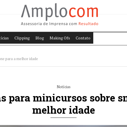
ícias
Clipping
Blog
Making Ofs
Contato
one para a melhor idade
Notícias
as para minicursos sobre 
melhor idade