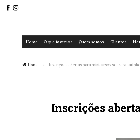
Home
O que fazemos
Quem somos
Clientes
Not
Home
»
Inscrições abertas para minicursos sobre smartph
Inscrições abert