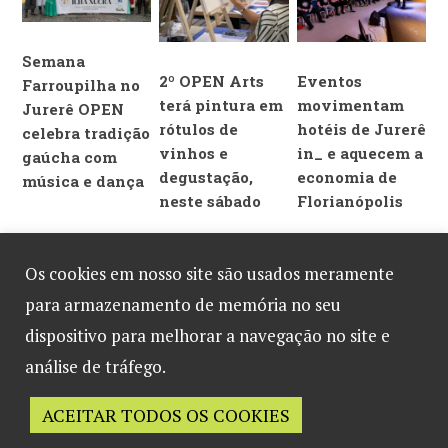
Semana
2º OPEN Arts
Eventos
Farroupilha no
terá pintura em
movimentam
Jurerê OPEN
rótulos de
hotéis de Jurerê
celebra tradição
vinhos e
in_ e aquecem a
gaúcha com
degustação,
economia de
música e dança
neste sábado
Florianópolis
Os cookies em nosso site são usados meramente
para armazenamento de memória no seu
DEIXE UM COMENTÁRIO
dispositivo para melhorar a navegação no site e
análise de tráfego.
Você precisa fazer o
login
para publicar um comentário.
ACEITAR TODOS OS COOKIES
Desenvolvido por
B2 Marketing