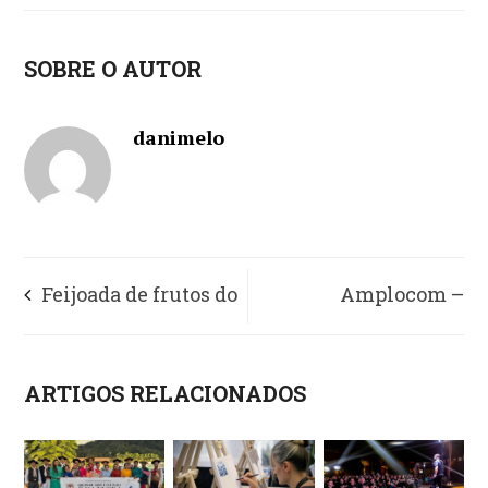
SOBRE O AUTOR
danimelo
Feijoada de frutos do
Amplocom –
mar: como fazer este
Assessoria de
ARTIGOS RELACIONADOS
prato preferido dos
Comunicação com
brasileiros
resultados