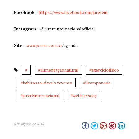
Facebook
–
https://www.facebook.com/jurerein
Instagram
– @jurereinternacionalofficial
Site
–
www.jurere.com.br
/agenda
#
#alimentaçãonatural
#exerciciofisico
#habitossaudaveis #evento
#ilcampanario
#jurerêinternacional
#wellnessday
8 de agosto de 2018