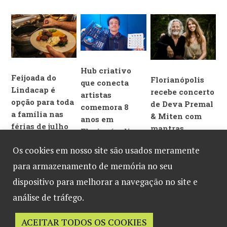
gaúcha com música e
dança
Hub criativo
Feijoada do
Florianópolis
que conecta
Lindacap é
recebe concerto
artistas
opção para toda
de Deva Premal
comemora 8
a família nas
& Miten com
anos em
férias de julho
mantras
Florianópolis
em
milenares
Os cookies em nosso site são usados meramente
Florianópolis
para armazenamento de memória no seu
dispositivo para melhorar a navegação no site e
análise de tráfego.
ACEITAR TODOS OS COOKIES