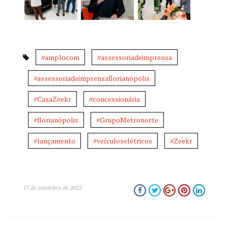
#amplocom
#assessoriadeimprensa
#assessoriadeimprensaflorianópolis
#CasaZeekr
#concessionária
#florianópolis
#GrupoMetronorte
#lançamento
#veículoselétricos
#Zeekr
17 de setembro de 2025