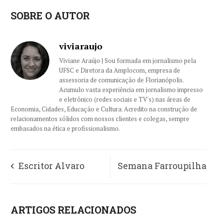
SOBRE O AUTOR
viviaraujo
Viviane Araújo | Sou formada em jornalismo pela
UFSC e Diretora da Amplocom, empresa de
assessoria de comunicação de Florianópolis.
Acumulo vasta experiência em jornalismo impresso
e eletrônico (redes sociais e TV's) nas áreas de
Economia, Cidades, Educação e Cultura. Acredito na construção de
relacionamentos sólidos com nossos clientes e colegas, sempre
embasados na ética e profissionalismo.
Escritor Alvaro
Semana Farroupilha
Fernando faz palestra
no Jurerê OPEN
ARTIGOS RELACIONADOS
no Conecta+ 2025
celebra tradição