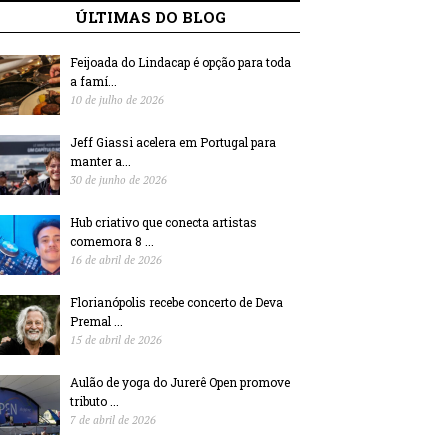
ÚLTIMAS DO BLOG
Feijoada do Lindacap é opção para toda
a famí...
10 de julho de 2026
Jeff Giassi acelera em Portugal para
manter a...
30 de junho de 2026
Hub criativo que conecta artistas
comemora 8 ...
16 de abril de 2026
Florianópolis recebe concerto de Deva
Premal ...
15 de abril de 2026
Aulão de yoga do Jurerê Open promove
tributo ...
7 de abril de 2026