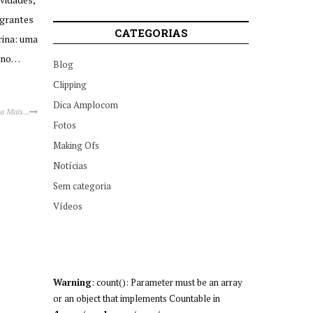
igrantes
CATEGORIAS
rina: uma
, no…
Blog
Clipping
Dica Amplocom
ia Mais...
Fotos
Making Ofs
Notícias
Sem categoria
Vídeos
Warning
: count(): Parameter must be an array
or an object that implements Countable in