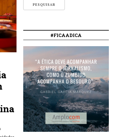
#FICAADICA
ia
m
rina
a
vidades,