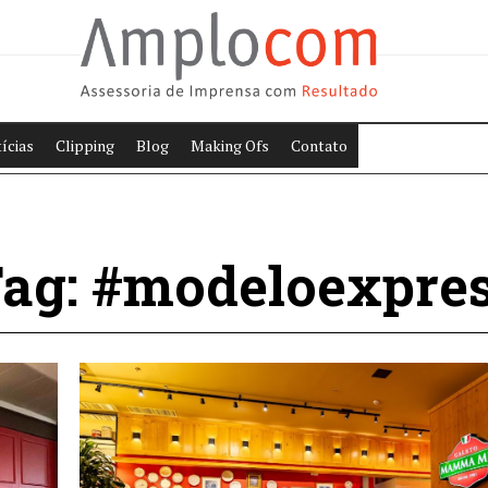
ícias
Clipping
Blog
Making Ofs
Contato
ag: #modeloexpre