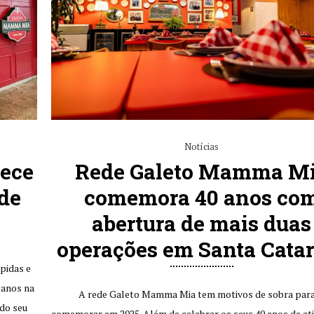
Notícias
ece
Rede Galeto Mamma M
de
comemora 40 anos co
abertura de mais duas
operações em Santa Cata
pidas e
 anos na
A rede Galeto Mamma Mia tem motivos de sobra par
do seu
comemorar em 2025. Além de celebrar os seus 40 anos de ati