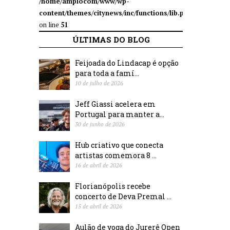
/home/amplocom/www/wp-
content/themes/citynews/inc/functions/lib.php
on line
51
ÚLTIMAS DO BLOG
Feijoada do Lindacap é opção
para toda a famí...
10 de julho de 2026
Jeff Giassi acelera em
Portugal para manter a...
30 de junho de 2026
Hub criativo que conecta
artistas comemora 8 ...
16 de abril de 2026
Florianópolis recebe
concerto de Deva Premal ...
15 de abril de 2026
Aulão de yoga do Jurerê Open