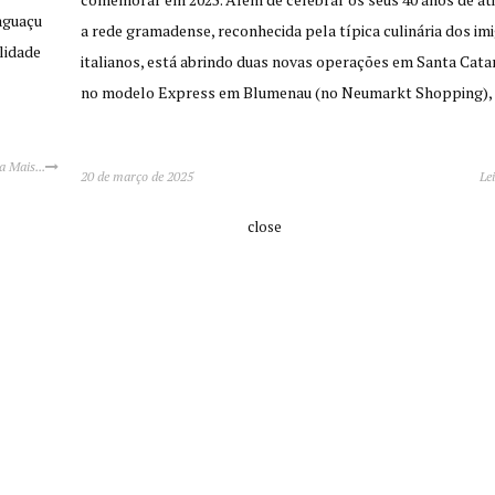
aguaçu
a rede gramadense, reconhecida pela típica culinária dos im
lidade
italianos, está abrindo duas novas operações em Santa Cata
no modelo Express em Blumenau (no Neumarkt Shopping)
a Mais...
20 de março de 2025
Le
close