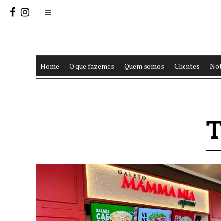
Home
O que fazemos
Quem somos
Clientes
Not
T