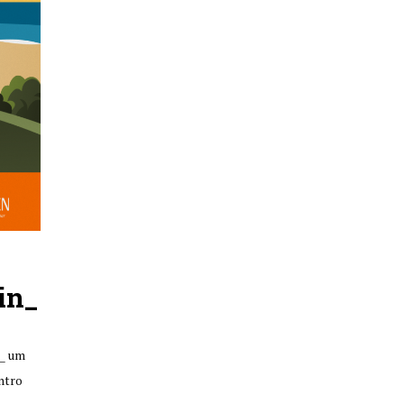
in_
n_ um
ntro