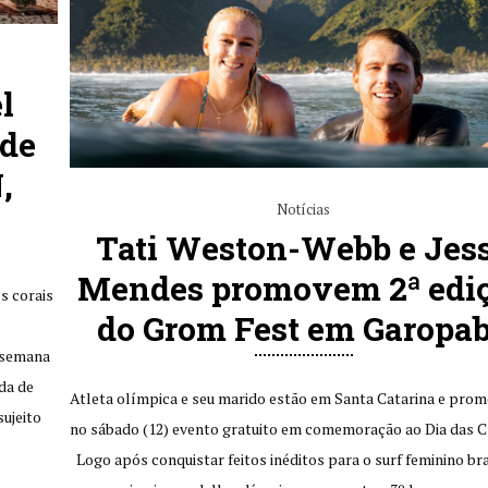
l
 de
,
Notícias
Tati Weston-Webb e Jes
Mendes promovem 2ª edi
s corais
do Grom Fest em Garopa
 semana
da de
Atleta olímpica e seu marido estão em Santa Catarina e pro
sujeito
no sábado (12) evento gratuito em comemoração ao Dia das C
Logo após conquistar feitos inéditos para o surf feminino bra