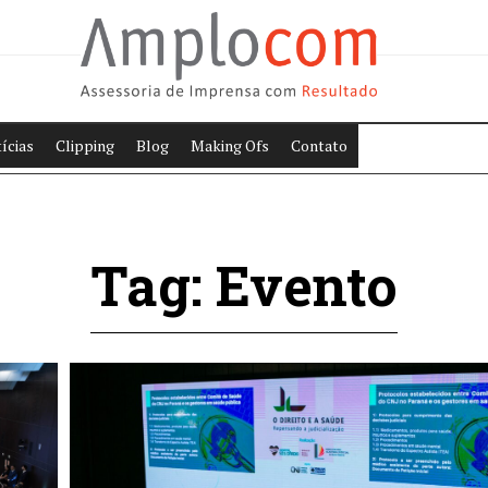
ícias
Clipping
Blog
Making Ofs
Contato
Tag: Evento