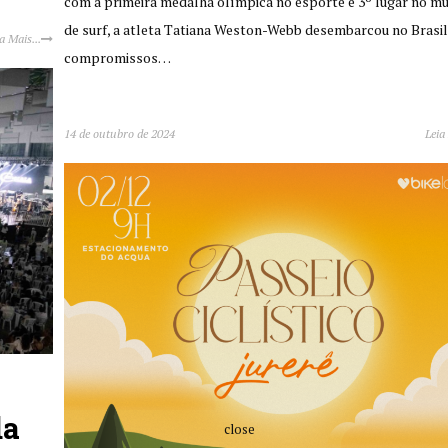
com a primeira medalha olímpica no esporte e 3º lugar no mu
de surf, a atleta Tatiana Weston-Webb desembarcou no Brasil
a Mais...
compromissos…
14 de outubro de 2024
Leia
da
close