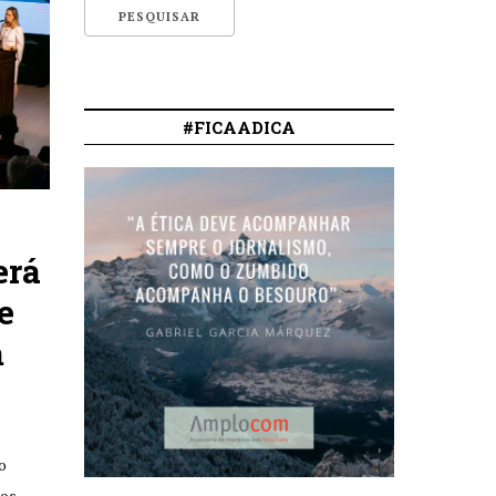
#FICAADICA
erá
e
m
o
dos