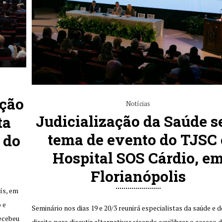
ação
Notícias
Judicialização da Saúde s
ta
tema de evento do TJSC 
 do
Hospital SOS Cárdio, e
Florianópolis
ís, em
 e
Seminário nos dias 19 e 20/3 reunirá especialistas da saúde e d
ecebeu
direito para discutir alternativas visando equilibrar o acesso 