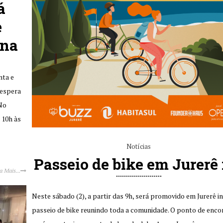
á
e
ana
nta e
 espera
 No
 10h às
Notícias
Passeio de bike em Jurerê 
a Mais...
Neste sábado (2), a partir das 9h, será promovido em Jurerê i
passeio de bike reunindo toda a comunidade. O ponto de enco