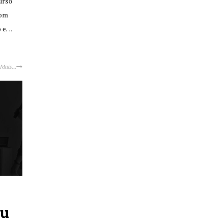
urso
com
o e…
 Mais...
ou