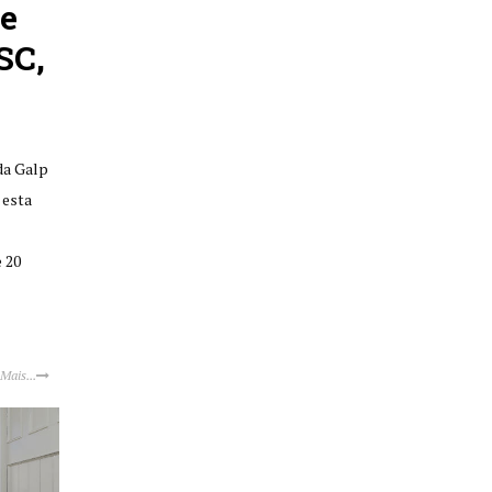
de
SC,
da Galp
 esta
 20
 Mais...