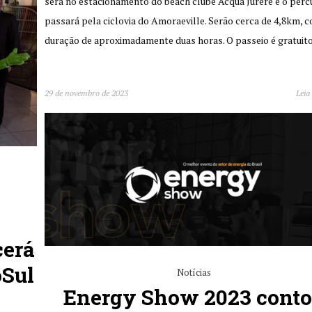
será no estacionamento do beach clube Acqua Jurerê e o perc
passará pela ciclovia do Amoraeville. Serão cerca de 4,8km, 
duração de aproximadamente duas horas. O passeio é gratuit
29 de novembro de 2023
Leia
cerá
oSul
Notícias
Energy Show 2023 cont