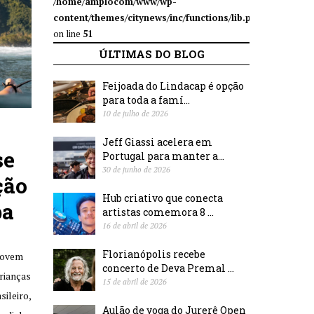
/home/amplocom/www/wp-
content/themes/citynews/inc/functions/lib.php
on line
51
ÚLTIMAS DO BLOG
Feijoada do Lindacap é opção
para toda a famí...
10 de julho de 2026
Jeff Giassi acelera em
se
Portugal para manter a...
30 de junho de 2026
ção
Hub criativo que conecta
ba
artistas comemora 8 ...
16 de abril de 2026
Florianópolis recebe
movem
concerto de Deva Premal ...
rianças
15 de abril de 2026
sileiro,
Aulão de yoga do Jurerê Open