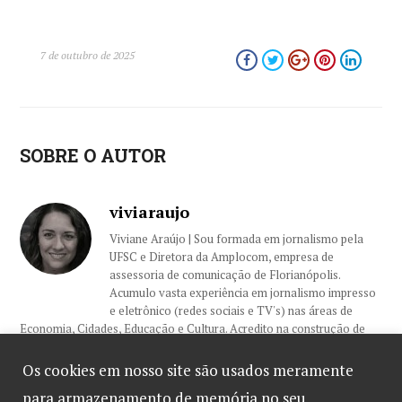
7 de outubro de 2025
SOBRE O AUTOR
viviaraujo
Viviane Araújo | Sou formada em jornalismo pela
UFSC e Diretora da Amplocom, empresa de
assessoria de comunicação de Florianópolis.
Acumulo vasta experiência em jornalismo impresso
e eletrônico (redes sociais e TV's) nas áreas de
Economia, Cidades, Educação e Cultura. Acredito na construção de
relacionamentos sólidos com nossos clientes e colegas, sempre
embasados na ética e profissionalismo.
Os cookies em nosso site são usados meramente
para armazenamento de memória no seu