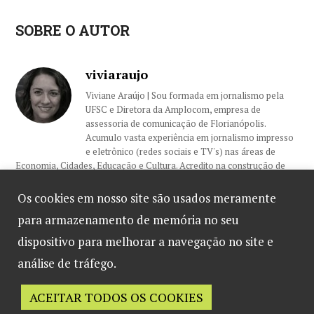
SOBRE O AUTOR
viviaraujo
Viviane Araújo | Sou formada em jornalismo pela
UFSC e Diretora da Amplocom, empresa de
assessoria de comunicação de Florianópolis.
Acumulo vasta experiência em jornalismo impresso
e eletrônico (redes sociais e TV's) nas áreas de
Economia, Cidades, Educação e Cultura. Acredito na construção de
relacionamentos sólidos com nossos clientes e colegas, sempre
embasados na ética e profissionalismo.
Os cookies em nosso site são usados meramente
para armazenamento de memória no seu
dispositivo para melhorar a navegação no site e
Jeff Giassi acelera
análise de tráfego.
em Portugal para
ACEITAR TODOS OS COOKIES
Desenvolvido por
B2 Marketing