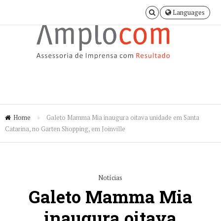
Languages
Home
»
Galeto Mamma Mia inaugura oitava unidade em Santa
Catarina, no Garten Shopping, em Joinville
Notícias
Galeto Mamma Mia
inaugura oitava