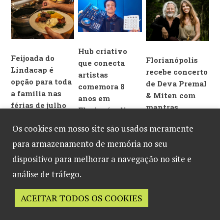
diversão para as
OPEN
crianças
Hub criativo
Feijoada do
Florianópolis
que conecta
Lindacap é
recebe concerto
artistas
opção para toda
de Deva Premal
comemora 8
a família nas
& Miten com
anos em
férias de julho
mantras
Florianópolis
em
milenares
Os cookies em nosso site são usados meramente
Florianópolis
para armazenamento de memória no seu
dispositivo para melhorar a navegação no site e
análise de tráfego.
ACEITAR TODOS OS COOKIES
Desenvolvido por
B2 Marketing
English
French
Spanish