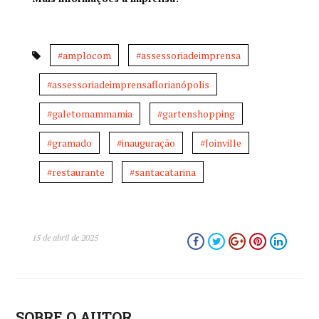
#amplocom
#assessoriadeimprensa
#assessoriadeimprensaflorianópolis
#galetomammamia
#gartenshopping
#gramado
#inauguração
#Joinville
#restaurante
#santacatarina
15 de abril de 2025
SOBRE O AUTOR