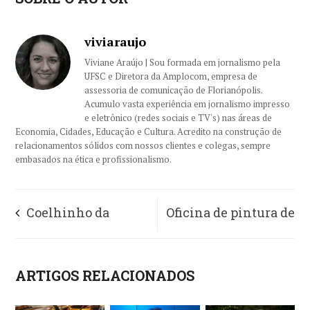
viviaraujo
Viviane Araújo | Sou formada em jornalismo pela
UFSC e Diretora da Amplocom, empresa de
assessoria de comunicação de Florianópolis.
Acumulo vasta experiência em jornalismo impresso
e eletrônico (redes sociais e TV's) nas áreas de
Economia, Cidades, Educação e Cultura. Acredito na construção de
relacionamentos sólidos com nossos clientes e colegas, sempre
embasados na ética e profissionalismo.
Coelhinho da
Oficina de pintura de
Páscoa visita Jurerê
ovos resgata tradição
ARTIGOS RELACIONADOS
OPEN em três dias de
daPáscoa no Jurerê