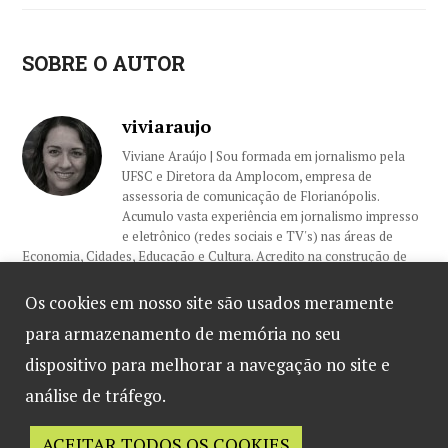
SOBRE O AUTOR
viviaraujo
Viviane Araújo | Sou formada em jornalismo pela
UFSC e Diretora da Amplocom, empresa de
assessoria de comunicação de Florianópolis.
Acumulo vasta experiência em jornalismo impresso
e eletrônico (redes sociais e TV's) nas áreas de
Economia, Cidades, Educação e Cultura. Acredito na construção de
relacionamentos sólidos com nossos clientes e colegas, sempre
embasados na ética e profissionalismo.
Os cookies em nosso site são usados meramente
para armazenamento de memória no seu
dispositivo para melhorar a navegação no site e
Galeto Mamma Mia
análise de tráfego.
apresenta novidade
ACEITAR TODOS OS COOKIES