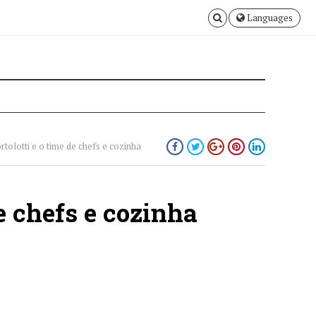
Languages
ortolotti e o time de chefs e cozinha
de chefs e cozinha