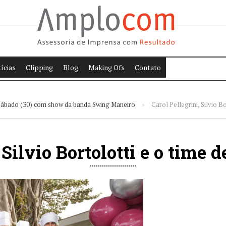
ícias
Clipping
Blog
Making Ofs
Contato
 sábado (30) com show da banda Swing Maneiro
»
Carol Pellegrini, Silvio B
 Silvio Bortolotti e o time 