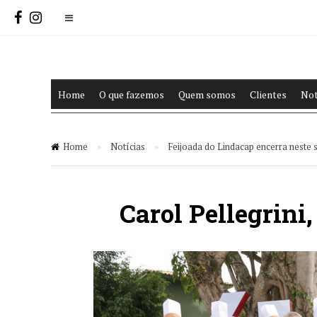
Home
O que fazemos
Quem somos
Clientes
Not
Home
»
Notícias
»
Feijoada do Lindacap encerra neste
Carol Pellegrini,