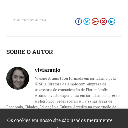
25 de setembro de 2024
SOBRE O AUTOR
viviaraujo
Viviane Araújo | Sou formada em jornalismo pela
UFSC e Diretora da Amplocom, empresa de
assessoria de comunicação de Florianópolis.
Acumulo vasta experiência em jornalismo impresso
e eletrônico (redes sociais e TV's) nas áreas de
Economia, Cidades, Educação e Cultura. Acredito na construção de
relacionamentos sólidos com nossos clientes e colegas, sempre
embasados na ética e profissionalismo.
Os cookies em nosso site são usados meramente