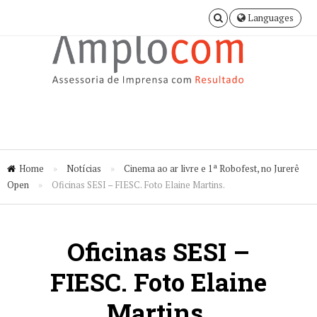
Languages
Home
»
Notícias
»
Cinema ao ar livre e 1ª Robofest, no Jurerê
Open
»
Oficinas SESI – FIESC. Foto Elaine Martins.
Oficinas SESI –
FIESC. Foto Elaine
Martins.