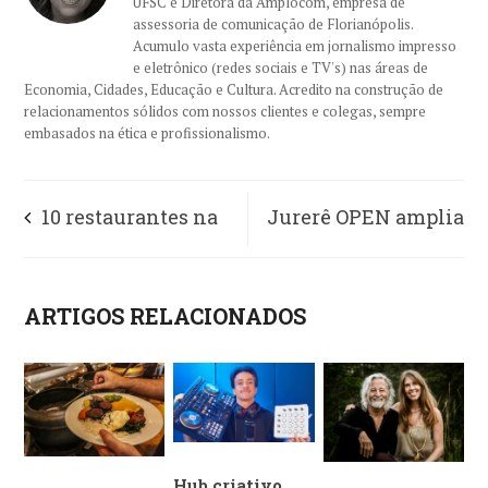
UFSC e Diretora da Amplocom, empresa de
assessoria de comunicação de Florianópolis.
Acumulo vasta experiência em jornalismo impresso
e eletrônico (redes sociais e TV's) nas áreas de
Economia, Cidades, Educação e Cultura. Acredito na construção de
relacionamentos sólidos com nossos clientes e colegas, sempre
embasados na ética e profissionalismo.
10 restaurantes na
Jurerê OPEN amplia
Grande Florianópolis
gestão de resíduos e
ARTIGOS RELACIONADOS
para celebrar o Dia das
avança rumo à
Mães com sabor e
Certificação Lixo Zero
afeto
Hub criativo