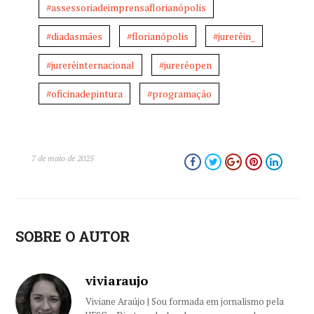
#assessoriadeimprensaflorianópolis
#diadasmães
#florianópolis
#jurerêin_
#jurerêinternacional
#jurerêopen
#oficinadepintura
#programação
7 de maio de 2025
SOBRE O AUTOR
viviaraujo
Viviane Araújo | Sou formada em jornalismo pela