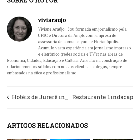
viviaraujo
Viviane Araújo | Sou formada em jornalismo pela
UFSC e Diretora da Amplocom, empresa de
assessoria de comunicação de Florianópolis.
Acumulo vasta experiência em jornalismo impresso
e eletrônico (redes sociais e TV's) nas áreas de
Economia, Cidades, Educação e Cultura. Acredito na construção de
relacionamentos sólidos com nossos clientes e colegas, sempre
embasados na ética e profissionalismo.
Hotéis de Jurerê in_
Restaurante Lindacap
oferecem cortesia
celebra o Dia das
ARTIGOS RELACIONADOS
para até duas crianças
Crianças com