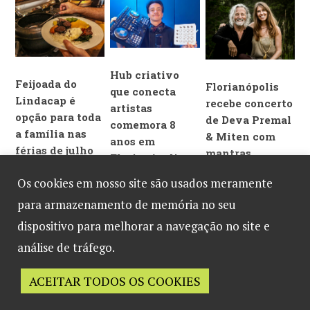
em outubro
diversão, cultura e
solidariedade
Hub criativo
Feijoada do
Florianópolis
que conecta
Lindacap é
recebe concerto
artistas
opção para toda
de Deva Premal
comemora 8
a família nas
& Miten com
anos em
férias de julho
mantras
Florianópolis
em
milenares
Os cookies em nosso site são usados meramente
Florianópolis
para armazenamento de memória no seu
dispositivo para melhorar a navegação no site e
análise de tráfego.
ACEITAR TODOS OS COOKIES
Desenvolvido por
B2 Marketing