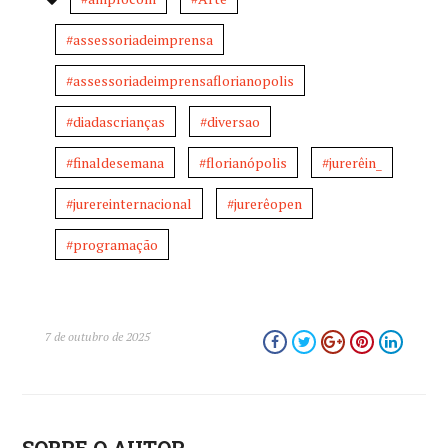
#assessoriadeimprensa
#assessoriadeimprensaflorianopolis
#diadascrianças
#diversao
#finaldesemana
#florianópolis
#jurerêin_
#jurereinternacional
#jurerêopen
#programação
7 de outubro de 2025
SOBRE O AUTOR